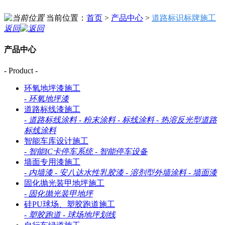
当前位置：
首页
>
产品中心
>
道路标识标牌施工
返回
产品中心
- Product -
环氧地坪漆施工
-
环氧地坪漆
道路标线漆施工
-
道路标线涂料
-
粉末涂料
-
标线涂料
-
热溶反光型道路
标线涂料
智能车库设计施工
-
智能IC卡停车系统
-
智能停车设备
墙面专用漆施工
-
内墙漆
-
安八达水性乳胶漆
-
溶剂型外墙涂料
-
墙面漆
固化抛光装甲地坪施工
-
固化抛光装甲地坪
硅PU球场、塑胶跑道施工
-
塑胶跑道
-
球场地坪划线