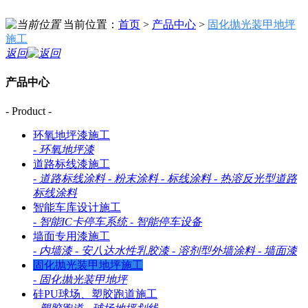
当前位置：
首页
>
产品中心
>
固化抛光装甲地坪
施工
返回
产品中心
- Product -
环氧地坪漆施工
-
环氧地坪漆
道路标线漆施工
-
道路标线涂料
-
粉末涂料
-
标线涂料
-
热溶反光型道路
标线涂料
智能车库设计施工
-
智能IC卡停车系统
-
智能停车设备
墙面专用漆施工
-
内墙漆
-
安八达水性乳胶漆
-
溶剂型外墙涂料
-
墙面漆
固化抛光装甲地坪施工
-
固化抛光装甲地坪
硅PU球场、塑胶跑道施工