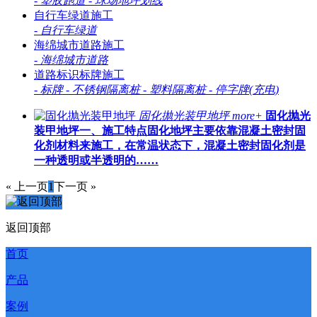
-
塑胶跑道
-
球场地坪划线
自行车绿道施工
-
自行车绿道
海绵城市道路施工
-
海绵城市道路
道路标识标牌施工
-
标牌
-
不锈钢隔离桩
-
塑料隔离桩
-
停字牌(充电)
固化抛光装甲地坪
more+
固化抛光
装甲地坪一、施工特点固化地坪主要依靠混凝土密封固
化剂材料来施工，在常温状态下，混凝土密封固化剂是
一种透明或半透明的……
« 上一页
1
下一页 »
返回顶部
首页
产品
案例