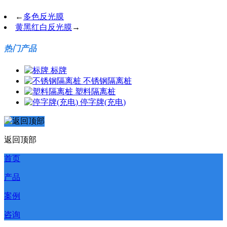
←
多色反光膜
黄黑红白反光膜
→
热门产品
标牌
不锈钢隔离桩
塑料隔离桩
停字牌(充电)
返回顶部
首页
产品
案例
咨询