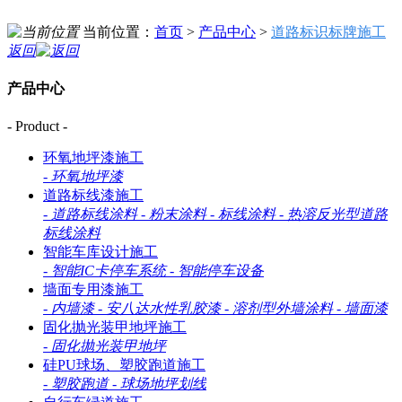
当前位置：
首页
>
产品中心
>
道路标识标牌施工
返回
产品中心
- Product -
环氧地坪漆施工
-
环氧地坪漆
道路标线漆施工
-
道路标线涂料
-
粉末涂料
-
标线涂料
-
热溶反光型道路
标线涂料
智能车库设计施工
-
智能IC卡停车系统
-
智能停车设备
墙面专用漆施工
-
内墙漆
-
安八达水性乳胶漆
-
溶剂型外墙涂料
-
墙面漆
固化抛光装甲地坪施工
-
固化抛光装甲地坪
硅PU球场、塑胶跑道施工
-
塑胶跑道
-
球场地坪划线