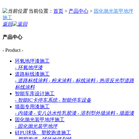
当前位置：
首页
>
产品中心
>
固化抛光装甲地坪
施工
返回
产品中心
- Product -
环氧地坪漆施工
-
环氧地坪漆
道路标线漆施工
-
道路标线涂料
-
粉末涂料
-
标线涂料
-
热溶反光型道路
标线涂料
智能车库设计施工
-
智能IC卡停车系统
-
智能停车设备
墙面专用漆施工
-
内墙漆
-
安八达水性乳胶漆
-
溶剂型外墙涂料
-
墙面漆
固化抛光装甲地坪施工
-
固化抛光装甲地坪
硅PU球场、塑胶跑道施工