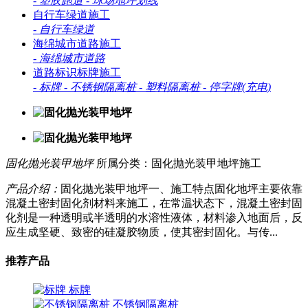
-
塑胶跑道
-
球场地坪划线
自行车绿道施工
-
自行车绿道
海绵城市道路施工
-
海绵城市道路
道路标识标牌施工
-
标牌
-
不锈钢隔离桩
-
塑料隔离桩
-
停字牌(充电)
固化抛光装甲地坪
所属分类：固化抛光装甲地坪施工
产品介绍：
固化抛光装甲地坪一、施工特点固化地坪主要依靠
混凝土密封固化剂材料来施工，在常温状态下，混凝土密封固
化剂是一种透明或半透明的水溶性液体，材料渗入地面后，反
应生成坚硬、致密的硅凝胶物质，使其密封固化。与传...
推荐产品
标牌
不锈钢隔离桩