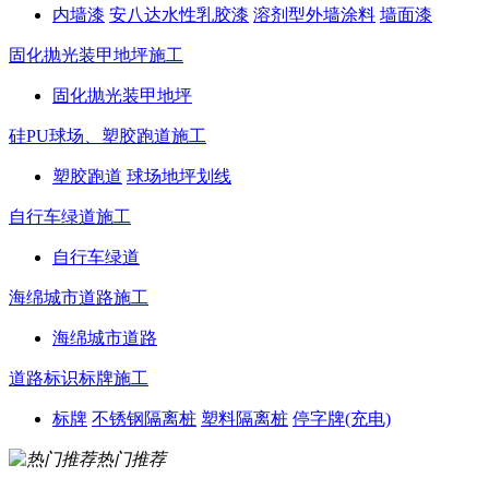
内墙漆
安八达水性乳胶漆
溶剂型外墙涂料
墙面漆
固化抛光装甲地坪施工
固化抛光装甲地坪
硅PU球场、塑胶跑道施工
塑胶跑道
球场地坪划线
自行车绿道施工
自行车绿道
海绵城市道路施工
海绵城市道路
道路标识标牌施工
标牌
不锈钢隔离桩
塑料隔离桩
停字牌(充电)
热门推荐