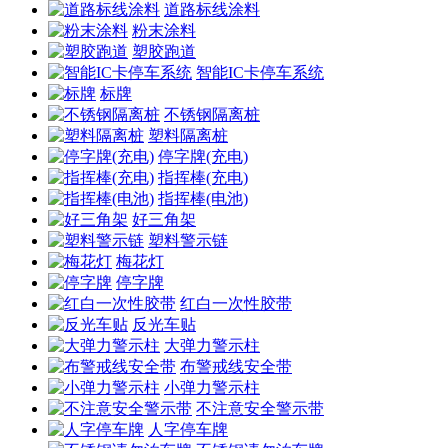
道路标线涂料
粉末涂料
塑胶跑道
智能IC卡停车系统
标牌
不锈钢隔离桩
塑料隔离桩
停字牌(充电)
指挥棒(充电)
指挥棒(电池)
好三角架
塑料警示链
梅花灯
停字牌
红白一次性胶带
反光车贴
大弹力警示柱
布警戒线安全带
小弹力警示柱
不注意安全警示带
人字停车牌